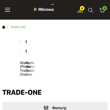
0
0
TRADE-ONE
Apple
Apple
iPhone
Watch
Trade-
Trade-
One
One
TRADE-ONE
Фильтр