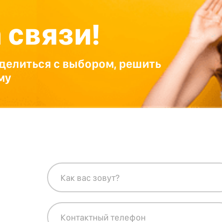
 связи!
елиться с выбором, решить
му