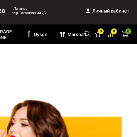
г. Таганрог
88
Личный кабинет
пер. Гоголевский 2/2
TRADE-
0
0
0
Dyson
Marshall
ONE