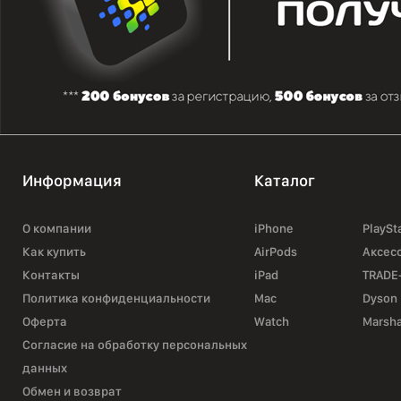
Информация
Каталог
О компании
iPhone
PlaySt
Как купить
AirPods
Аксес
Контакты
iPad
TRADE
Политика конфиденциальности
Mac
Dyson
Оферта
Watch
Marsha
Согласие на обработку персональных
данных
Обмен и возврат