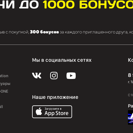
Мы в социальных сетях
К
8
ation
г. 
суары
-ONE
С 1
Наше приложение
Ра
ll