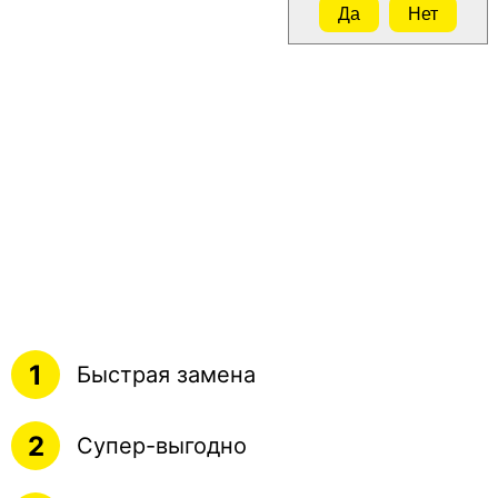
Да
Нет
1
Быстрая замена
2
Супер-выгодно